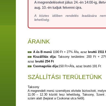
A megrendeléseket
július 24.-én 14:00-ig
, illet
aug. 10.-én
tudjuk felvenni újra.
A köztes időben rendelés leadására ne
lehetőség.
ÁRAINK
A és B menü
1190 Ft + 27% Áfa, azaz
bruttó 1511 
Kiszállítás díja:
Taksony területére: 200 Ft + 27
azaz
bruttó 254 Ft
Csomagolás díja:
150 Ft+Áfa, azaz bruttó 191 Ft
SZÁLLÍTÁSI TERÜLETÜNK
Taksony
A megrendelt menü személyes elvitele biztosított, mely
11.00 – 12.30 között lesz lehetőség, Taksony, Szent 
szám alatt (bejárat a Csokonai utca felől).