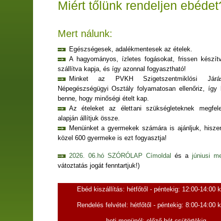
Miért tőlünk rendeljen ebédet
Mert nálunk:
Egészségesek, adalékmentesek az ételek.
A hagyományos, ízletes fogásokat, frissen készít
szállítva kapja, és így azonnal fogyasztható!
Minket az PVKH Szigetszentmiklósi Járás
Népegészségügyi Osztály folyamatosan ellenőriz, így b
benne, hogy minőségi ételt kap.
Az ételeket az élettani szükségleteknek megfele
alapján állítjuk össze.
Menüinket a gyermekek számára is ajánljuk, hisze
közel 600 gyermeke is ezt fogyasztja!
2026. 06.hó SZÓRÓLAP Címoldal
és a
júniusi m
vátoztatás jogát fenntartjuk!)
Ebéd kiszállítás: hétfőtől - péntekig: 12:00-14:00 
Rendelés felvétel: hétfőtől - péntekig: 8:00-14:00 
heti menünél: előző hét csütörtökig