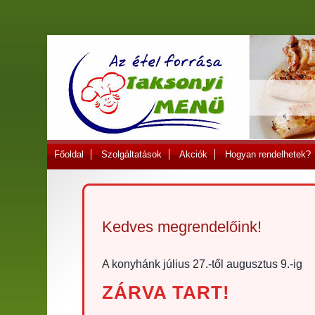
Főoldal
Szolgáltatások
Akciók
Hogyan rendelhetek?
Kedves megrendelőink!
A konyhánk
július 27.-től augusztus 9.-ig
ZÁRVA TART!